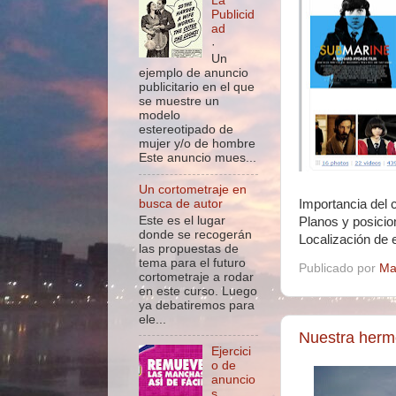
La
Publicid
ad
·
Un
ejemplo de anuncio
publicitario en el que
se muestre un
modelo
estereotipado de
mujer y/o de hombre
Este anuncio mues...
Un cortometraje en
Importancia del c
busca de autor
Este es el lugar
Planos y posicio
donde se recogerán
Localización de e
las propuestas de
tema para el futuro
Publicado por
Ma
cortometraje a rodar
en este curso. Luego
ya debatiremos para
ele...
Nuestra herm
Ejercici
o de
anuncio
s