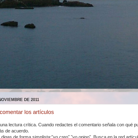
 NOVIEMBRE DE 2011
 comentar los artículos
una lectura crítica. Cuando redactes el comentario señala con qué p
ás de acuerdo.
 digas de forma simplista:"yo creo" "yo opino". Busca en la red artíc