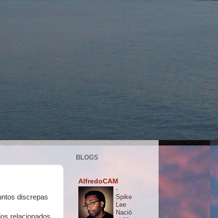
BLOGS
AlfredoCAM
-
untos discrepas
Spike
Lee
Nació
ulos relacionados