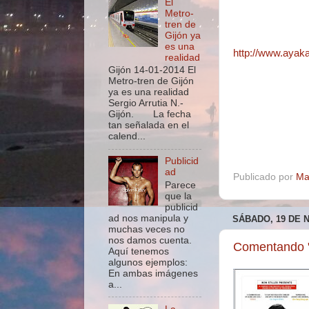
El
Metro-
tren de
Gijón ya
es una
http://www.ayaka
realidad
Gijón 14-01-2014 El
Metro-tren de Gijón
ya es una realidad
Sergio Arrutia N.-
Gijón. La fecha
tan señalada en el
calend...
Publicid
ad
Publicado por
Ma
Parece
que la
publicid
ad nos manipula y
SÁBADO, 19 DE 
muchas veces no
nos damos cuenta.
Comentando 
Aquí tenemos
algunos ejemplos:
En ambas imágenes
a...