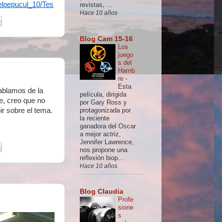
elpepucul_10/Tes
revistas, ...
Hace 10 años
Blog Cam 15-16
Los
juego
s del
Hamb
re
-
Esta
ablamos de la
película, dirigida
e, creo que no
por Gary Ross y
protagonizada por
ir sobre el tema.
la reciente
ganadora del Oscar
a mejor actriz,
Jennifer Lawrence,
nos propone una
reflexión biop...
Hace 10 años
Blog Claudia
Profe
sione
s