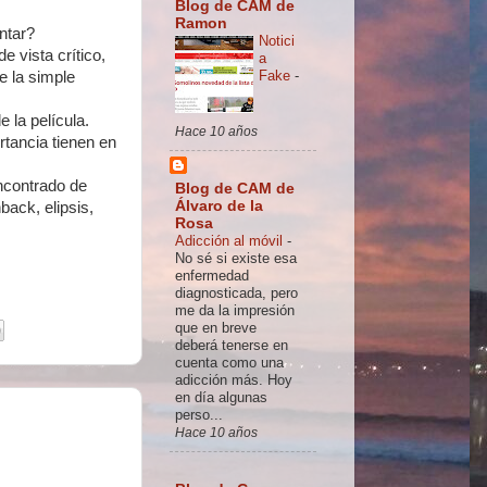
Blog de CAM de
Ramon
ntar?
Notici
e vista crítico,
a
Fake
-
e la simple
 la película.
Hace 10 años
rtancia tienen en
ncontrado de
Blog de CAM de
Álvaro de la
back, elipsis,
Rosa
Adicción al móvil
-
No sé si existe esa
enfermedad
diagnosticada, pero
me da la impresión
que en breve
deberá tenerse en
cuenta como una
adicción más. Hoy
en día algunas
perso...
Hace 10 años