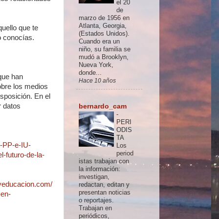
el 20
de
marzo de 1956 en
Atlanta, Georgia,
uello que te
(Estados Unidos).
o conocías.
Cuando era un
niño, su familia se
mudó a Brooklyn,
Nueva York,
donde...
que han
Hace 10 años
bre los medios
sposición. En el
r datos
bernardo_cam
-
PERI
ODIS
TA
,-PP-e-IU-
Los
period
-futuro-de-la-
istas trabajan con
la información:
investigan,
yeducacion.com/
redactan, editan y
presentan noticias
-en-
o reportajes.
Trabajan en
periódicos,