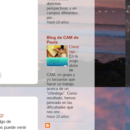
distintas
perspectivas y en
campos diferentes,
per...
Hace 10 años
Blog de CAM de
Paula
Chind
ogu
-
En la
asign
atura
de
CAM, mi grupo y
yo teníamos que
hacer un trabajo
acerca de un
"chindogu". Como
resultado, hemos
pensado en las
dificultades que
nos enc...
2/
Hace 10 años
lgo de
s puede venir