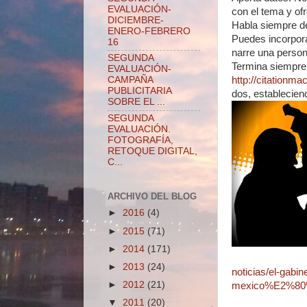
EVALUACIÓN-
con el tema y ofr
DICIEMBRE-
Habla siempre d
ENERO-FEBRERO
Puedes incorpora
16
narre una person
SEGUNDA
Termina siempre el
EVALUACIÓN-
http://citationma
CAMPAÑA
PUBLICITARIA
dos, establecien
SOBRE EL ...
SEGUNDA
EVALUACIÓN.
FOTOGRAFÍA,
RETOQUE DIGITAL,
C...
ARCHIVO DEL BLOG
►
2016
(4)
►
2015
(71)
►
2014
(171)
►
2013
(24)
noticias/el-gab
►
2012
(21)
mexico%E2%80%
▼
2011
(20)