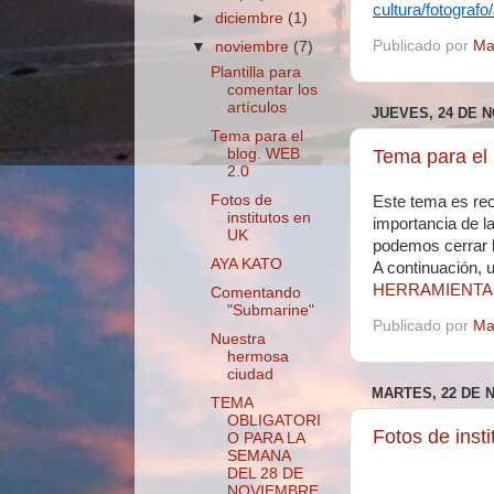
cultura/fotograf
►
diciembre
(1)
Publicado por
Ma
▼
noviembre
(7)
Plantilla para
comentar los
artículos
JUEVES, 24 DE 
Tema para el
blog. WEB
Tema para el
2.0
Fotos de
Este tema es rec
institutos en
importancia de l
UK
podemos cerrar l
AYA KATO
A continuación, 
HERRAMIENTA
Comentando
"Submarine"
Publicado por
Ma
Nuestra
hermosa
ciudad
MARTES, 22 DE 
TEMA
OBLIGATORI
Fotos de inst
O PARA LA
SEMANA
DEL 28 DE
NOVIEMBRE