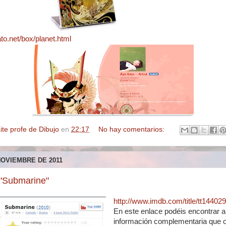
to.net/box/planet.html
ite profe de Dibujo
en
22:17
No hay comentarios:
NOVIEMBRE DE 2011
"Submarine"
http://www.imdb.com/title/tt144029
En este enlace podéis encontrar a
información complementaria que o