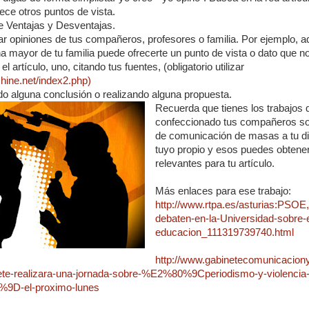
ece otros puntos de vista.
e Ventajas y Desventajas.
r opiniones de tus compañeros, profesores o familia. Por ejemplo, aq
a mayor de tu familia puede ofrecerte un punto de vista o dato que n
 artículo, uno, citando tus fuentes, (obligatorio utilizar
chine.net/index2.php)
do alguna conclusión o realizando alguna propuesta.
Recuerda que tienes los trabajos 
confeccionado tus compañeros so
de comunicación de masas a tu di
tuyo propio y esos puedes obtene
relevantes para tu artículo.
Más enlaces para ese trabajo:
http://www.rtpa.es/asturias:PSOE
debaten-en-la-Universidad-sobre-el
educacion_111319739740.html
http://www.gabinetecomunicacion
inete-realizara-una-jornada-sobre-%E2%80%9Cperiodismo-y-violencia
9D-el-proximo-lunes