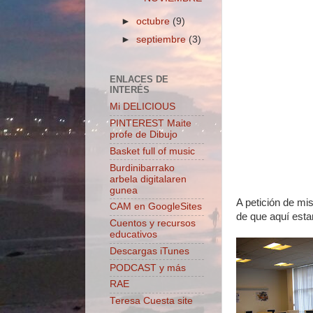
►
octubre
(9)
►
septiembre
(3)
ENLACES DE
INTERÉS
Mi DELICIOUS
PINTEREST Maite
profe de Dibujo
Basket full of music
Burdinibarrako
arbela digitalaren
gunea
A petición de mi
CAM en GoogleSites
de que aquí esta
Cuentos y recursos
educativos
Descargas iTunes
PODCAST y más
RAE
Teresa Cuesta site