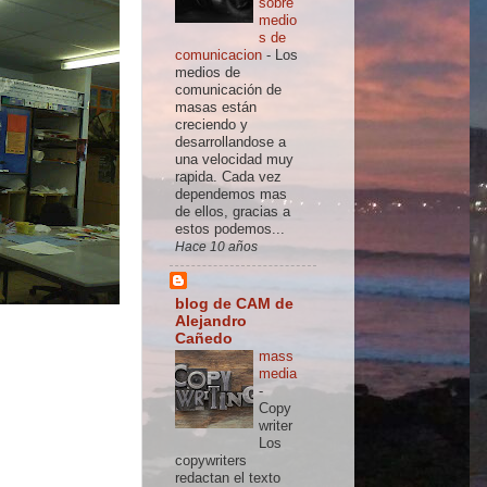
sobre
medio
s de
comunicacion
-
Los
medios de
comunicación de
masas están
creciendo y
desarrollandose a
una velocidad muy
rapida. Cada vez
dependemos mas
de ellos, gracias a
estos podemos...
Hace 10 años
blog de CAM de
Alejandro
Cañedo
mass
media
-
Copy
writer
Los
copywriters
redactan el texto