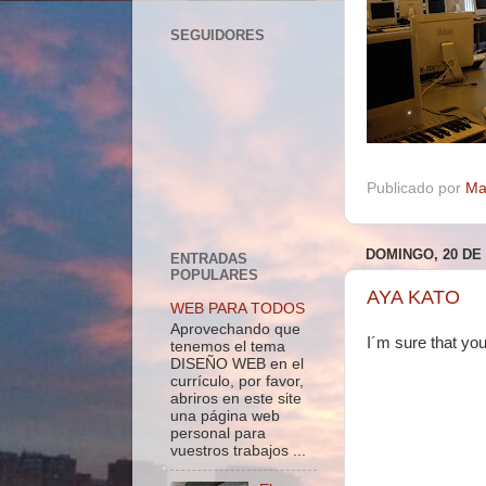
SEGUIDORES
Publicado por
Ma
DOMINGO, 20 DE
ENTRADAS
POPULARES
AYA KATO
WEB PARA TODOS
Aprovechando que
I´m sure that you 
tenemos el tema
DISEÑO WEB en el
currículo, por favor,
abriros en este site
una página web
personal para
vuestros trabajos ...